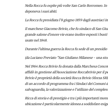
Nella Rocca fu ospite più volte San Carlo Borromeo. In 
deponeva i suoi abiti.
La Rocca fu presidiata l'8 giugno 1859 dagli austriaci in
Il marchese Giacomo Brivio, che fu sindaco di San Giulia
grande salone d'onore vie erano inoltre esposti i busti d
usate nel 1848.
Durante l'ultima guerra la Rocca fu sede di un presidio
(da Luciano Previato "San Giuliano Milanese - una stori
Nel 1964 Rocca Brivio fu donata dalla Marchesa Concetta 
affidò in gestione all'Associazione Roccabrivio per il p
Brivio è proprietà della società Rocca Brivio Sforza SRL
di un accordo di programma fra i Sindaci dei Comuni di
salvaguardia, la valorizzazione e l’utilizzo del comple
Ricca di storia e di prestigio e tra i più importanti mon
ubicazione è particolarmente idonea a soddisfare esigenz