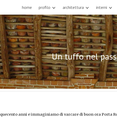
home
profilo
architettura
interni
ip to main content
Skip to navigat
Un tuffo nel pass
inquecento anni e immaginiamo di varcare di buon ora Porta Ro