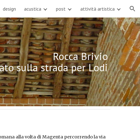
design
acustica
post
attività artistica
ion
Rocca Brivio
ato sulla strada per Lodi
mana alla volta di Magenta percorrendo la via 