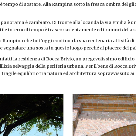
 tempo di sostare. Alla Rampina sotto la fresca ombra del glici
il panorama è cambiato. Di fronte alla locanda la via Emilia è un
le interno il tempo è trascorso lentamente ed i rumori della 
a Rampina che tutt'oggi continua la sua centenaria attività di
segnalare una sosta in questo luogo perché al piacere del pal
 infatti la residenza di Rocca Brivio, un pregevolissimo edific
ilizia selvaggia della periferia urbana. Per il bene di Rocca Br
l fragile equilibrio tra natura ed architettura sopravvissuto ai 