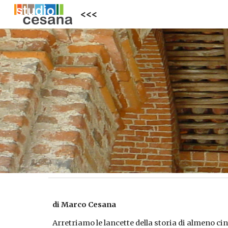
<<<
Sk
di Marco Cesana
Arretriamo le lancette della storia di almeno c