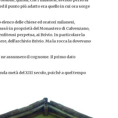
obabile, quindi, che i milanesi, avendo perso la 
 il punto più adatto era quello in cui ora sorge 
elenco delle chiese ed oratori milanesi, 
ssò in proprietà del Monastero di Calvenzano, 
nfiteusi perpetua, ai Brivio. In particolare la 
e, dell'archivio Brivio. Ma la rocca la dovevano 
o, ne assunsero il cognome. Il primo dato 
da metà del XIII secolo, poichè a quel tempo 