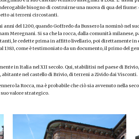
Melegnano e il suo castello vennero assegnati a Lodi. E' assai pr
inderogabile bisogno di costruirne una nuova di qua del fiume: ed
etto ai terreni circostanti.
mi anni del 1200, quando Goffredo da Bussero la nominò nel suo 
m Meregnani. Si sa che la rocca, dalla comunità milanese, pa
nti, le cedette prima in affitto livellario, poi direttamente in e
al 1383, come è testimoniato da un documento, il primo del gener
nte in Italia nel XII secolo. Qui, stabilitisi nel paese di Brivi
bitante nel castello di Brivio, di terreni a Zivido dai Visconti.
nero la Rocca, ma è probabile che ciò sia avvenuto nella secon
 suo valore strategico.