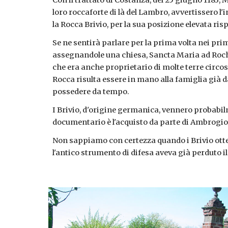
Con il trattato di Costanza, del 25 giugno 1183, 
loro roccaforte di là del Lambro, avvertissero l'
la Rocca Brivio, per la sua posizione elevata risp
Se ne sentirà parlare per la prima volta nei pri
assegnandole una chiesa, Sancta Maria ad Rocha
che era anche proprietario di molte terre circosta
Rocca risulta essere in mano alla famiglia già d
possedere da tempo.
I Brivio, d'origine germanica, vennero probabilme
documentario è l'acquisto da parte di Ambrogio, a
Non sappiamo con certezza quando i Brivio otten
l'antico strumento di difesa aveva già perduto il