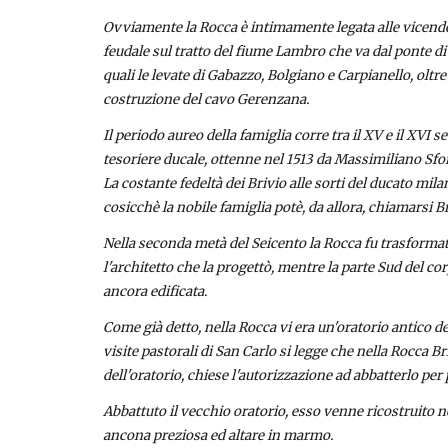
Ovviamente la Rocca è intimamente legata alle vicende de
feudale sul tratto del fiume Lambro che va dal ponte di 
quali le levate di Gabazzo, Bolgiano e Carpianello, oltre
costruzione del cavo Gerenzana.
Il periodo aureo della famiglia corre tra il XV e il XVI
tesoriere ducale, ottenne nel 1513 da Massimiliano Sforz
La costante fedeltà dei Brivio alle sorti del ducato mil
cosicchè la nobile famiglia potè, da allora, chiamarsi B
Nella seconda metà del Seicento la Rocca fu trasformata
l'architetto che la progettò, mentre la parte Sud del co
ancora edificata.
Come già detto, nella Rocca vi era un'oratorio antico ded
visite pastorali di San Carlo si legge che nella Rocca B
dell'oratorio, chiese l'autorizzazione ad abbatterlo per
Abbattuto il vecchio oratorio, esso venne ricostruito
ancona preziosa ed altare in marmo.