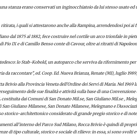
una stanza erano conservati un inginocchiatoio da lui stesso usato ed u
 ritirata, i quali si attestarono anche alla Rampina, arrendendosi poi ai f
no dal 1875 al 1882, fece costruire nel cortile un arco trionfale in piet
i Pio IX e di Camillo Benso conte di Cavour, oltre ai ritratti di Napoleon
 tedesco: lo Stab-Kobold, un autoparco che serviva da rifornimento per l
a da raccontare", ed. Coop. Ed. Nuova Brianza, Renate (MI), luglio 1989
Brivio alla Provincia Veneta dell'Ordine dei Servi di Maria. Nel 1969 la
erseguimento delle sue finalità e attività sulla base di una Convenzione 
 costituita dai Comuni di San Donato Mil.se, San Giuliano Mil.se , Meleg
 San Giuliano Milanese, San Donato Milanese, Melegnano e l’Associazion
sso storico-architettonico considerato di grande pregio storico e di note
umenti all'interno del Parco Sud Milano, Rocca Brivio è quindi di propriet
e di tipo culturale, storico e sociale di rilievo: in essa, si sono svolti